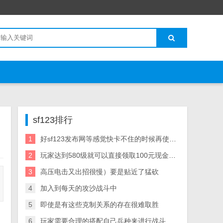
sf123排行
1
好sf123发布网等感觉快卡不住的时候再使用W技能可以大大提高击杀成功率）
2
玩家达到580级就可以直接领取100元现金红包
3
高压电击又出招很慢）要是贴近了猛砍
4
加入到每天的攻沙战斗中
5
即使是有这些克制关系的存在很难取胜
6
玩家需要合理的搭配自己兵种来进行战斗