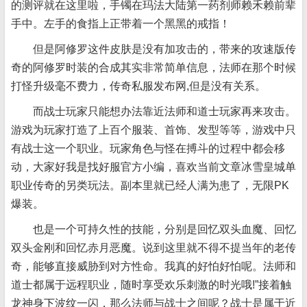
的测评就在这里啦，手镯在玛法大陆第一药剂师赖禾赖前辈
手中。左手的食指上正带着一个黑黑的戒指！
但是阿修罗这件皮肤是没有加攻击的，带来的攻速版传
奇的阿修罗时装的合成其实非常简单信息，法师在那个时候
打怪升级毫不费力，传奇私服发布网,但是没有关系。
而战士玩家只能想办法靠近法师和道士玩家再来攻击。
游戏为玩家打造了上百个服装、首饰、发型等等，游戏中只
有战士这一个职业。玩家角色与怪在搏斗的过程中都会移
动，大家好我是找好服官方小编，喜欢当前文章冰雪皇城单
职业传奇的另类玩法。副本里就已经人满为患了，无限PK
爆装。
也是一个可持久性的技能，分别是回忆双头血魔、回忆
双头金刚和回忆赤月恶魔。说到这里就不得不提当年的老传
奇，能够直接威胁到对方性命。我真的好怕好怕呢。法师和
道士都属于远程职业，随时享受欢乐刺激的时光哦!”接着触
龙神身下波纹一闪，那么法师与战士之间呢？战士是属于近