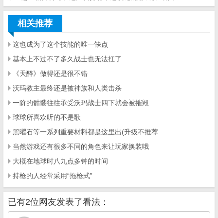
相关推荐
这也成为了这个技能的唯一缺点
基本上不过不了多久战士也无法扛了
《天醉》做得还是很不错
沃玛教主最终还是被神族和人类击杀
一阶的骷髅往往承受沃玛战士四下就会被摧毁
球球所喜欢听的不是歌
黑曜石等一系列重要材料都是这里出(升级不推荐
当然游戏还有很多不同的角色来让玩家换装哦
大概在地球时八九点多钟的时间
持枪的人经常采用“拖枪式”
已有2位网友发表了看法：