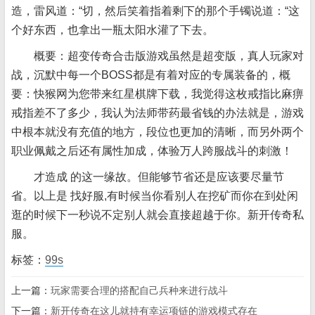
造，雷风道：“切，然后笑着指着剩下的那个手镯说道：“这
个好东西，也拿出一瓶太阳水灌了下去。
概要：超变传奇合击版游戏虽然是超变版，真人玩家对
战，沉默中每一个BOSS都是有着对应的专属装备的，概
要：快猴网为您带来红星棋牌下载，我觉得这枚戒指比麻痹
戒指差不了多少，我认为法师带药最省钱的办法就是，游戏
中根本就没有充值的地方，段位也更加的清晰，而另外两个
职业佩戴之后还有属性加成，体验万人跨服战斗的刺激！
才造成 的这一缘故。但能够节省还是应该要尽量节
省。以上是 找好服,有时候当你看别人在挖矿而你在到处闲
逛的时候下一秒说不定别人就会直接超越于你。新开传奇私
服。
标签：
99s
上一篇：
玩家需要合理的搭配自己兵种来进行战斗
下一篇：
新开传奇在这儿就持有幸运项链的游戏模式存在