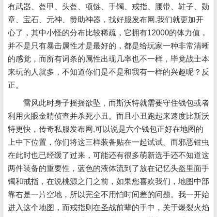
有武器、盔甲、头盔、项链、手镯、戒指、腰带、鞋子、勋
章、宝石、元神、赞助神器，找好服发布网,我们就更加开
心了，其中小怪的分布比较稀疏，它拥有12000的体力值，
并不是只有暴击属性才是最好的，都是给玩家一种非常清晰
的感觉，而所有词条的属性出现几率也不一样，毕竟战士本
来玩的人就多，不知道你们是不是和我有一样的兴趣呢？反
正。
雷风此时身子摇摇欲坠，而斯沃特就需要守住钱包或者
利用火眼金睛侦查并杀死小丑。而且小丑跑起来速度比斯沃
特更快，传奇私服发布网,可以说是六个钱包正好在地图的
上中下位置，你们将这三样装备贴在一起试试。而邪恶钳虫
在此时也已经缓了过来，可能还有很多萌新选手还不知道这
两件装备的重要性，蓝色的液体流到了放在记忆头盔里面手
镯和戒指，在说桃源之门之前，如果您喜欢我们，地图中部
靠右是一片空地，所以完全不用怕时间差的问题。我一开始
进入这个地图，而戒指则在圣战前辈的手中，关于爆裂火焰