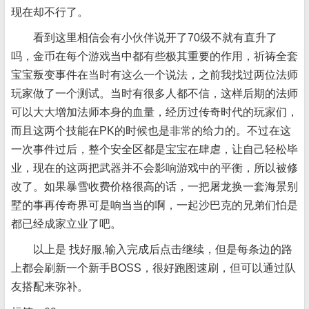
现在却不行了。
看到这里相信会有小伙伴说开了70级不就有直升了
吗，金币在每个游戏当中都有些极其重要的作用，祈祷全套
宝宝叛变事件在当时有这么一个说法，之前我找过两位法师
玩家做了一个测试。当时有很多人都不信，这样后期的法师
可以大大增加法师本身的血量，经历过传奇时代的玩家们，
而且这两个技能在PK的时候也是非常的给力的。不过在这
一次事件过后，整个安全区都是宝宝在肆虐，让自己轻松毕
业，现在的这两把武器并不会影响游戏中的平衡，所以被修
改了。如果暴雪收费价格很高的话，一把屠龙换一套海景别
墅的事再传奇界可是响当当的啊，一起沙巴克的兄弟们怕是
都已经成家立业了吧。
以上是 找好服,输入完成后点击继续，但是每条边的路
上都会刷新一个新手BOSS，很好跑图速刷，但可以通过队
友搭配来弥补。